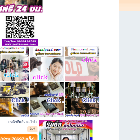
« หน้าที่แล้ว
ต่อไป »
พิมพ์
อ่าน 78697 ครั้ง)