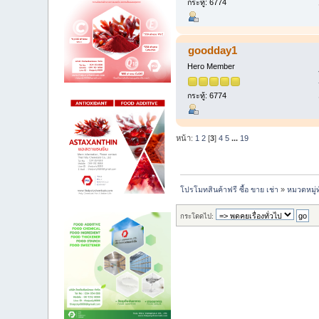
กระทู้: 6774
goodday1
Hero Member
กระทู้: 6774
หน้า:
1
2
[
3
]
4
5
...
19
โปรโมทสินค้าฟรี ซื้อ ขาย เช่า
»
หมวดหมู่ท
กระโดดไป: