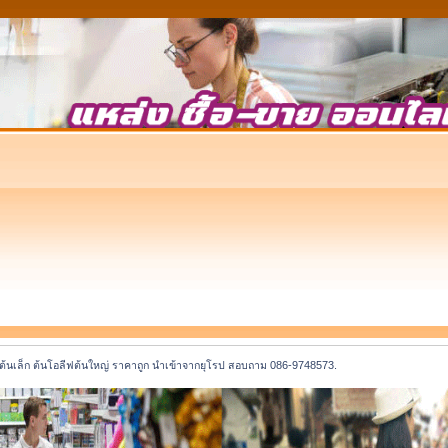
ต้นเล็ก ต้นโอลีฟต้นใหญ่ ราคาถูก นำเข้าจากยุโรป สอบถาม 086-9748573.