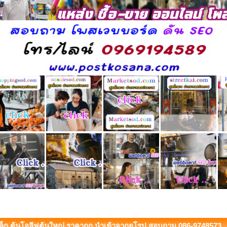
เล็ก ต้นโอลีฟต้นใหญ่ ราคาถูก นำเข้าจากยุโรป สอบถาม 086-9748573. (