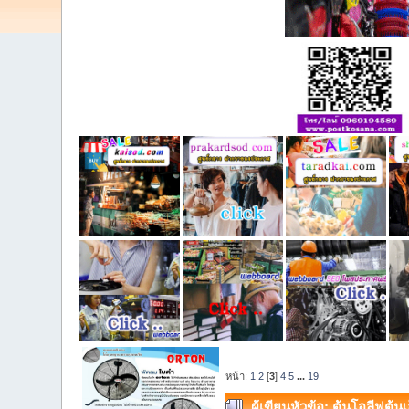
หน้า:
1
2
[
3
]
4
5
...
19
ผู้เขียน
หัวข้อ: ต้นโอลีฟต้น