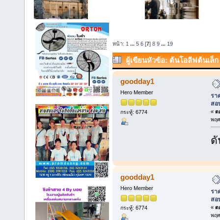
หน้า:
1
...
5
6
[
7
]
8
9
...
19
ผู้เขียน
หัวข้อ: ต้นโอลีฟต้นเล
สอบถาม 086-9748573. (อ่าน 78698
goodday1
Hero Member
ราค
สอ
«
ตอ
กระทู้: 6774
พฤศ
ดั
goodday1
Hero Member
ราค
สอ
«
ตอ
กระทู้: 6774
พฤศ