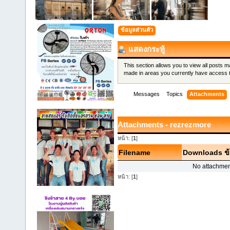
ข้อมูลส่วนตัว
แสดงกระทู้
This section allows you to view all posts 
made in areas you currently have access 
Messages
Topics
Attachments
Attachments - rezrezmore
หน้า: [
1
]
Filename
Downloads
ข
No attachmen
หน้า: [
1
]