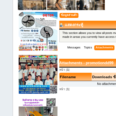
ข้อมูลส่วนตัว
แสดงกระทู้
This section allows you to view all posts 
made in areas you currently have access 
Messages
Topics
Attachments
Attachments - promotiondd99
หน้า: [
1
]
Filename
Downloads
ข
No attachmen
หน้า: [
1
]