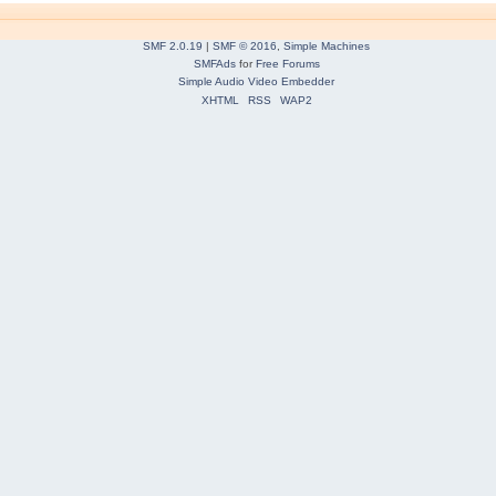
SMF 2.0.19
|
SMF © 2016
,
Simple Machines
SMFAds
for
Free Forums
Simple Audio Video Embedder
XHTML
RSS
WAP2