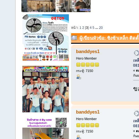
หน้า:
1
2
[
3
]
4
5
...
20
ผู้เขียน
หัวข้อ: ชิงช้าเหล็ก ติดต
0819123486 คุณบอย. (อ่าน 9144 ค
banddyes1
Hero Member
เหล็
08
«
ตอ
กระทู้: 7150
กัน
ข
banddyes1
Hero Member
เหล็
08
«
ตอ
กระทู้: 7150
กัน