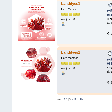
banddyes1
Hero Member
เหล็
08
«
ตอ
กระทู้: 7150
กัน
ข
banddyes1
Hero Member
เหล็
08
«
ตอ
กระทู้: 7150
กัน
ข
หน้า:
1
2
[
3
]
4
5
...
20