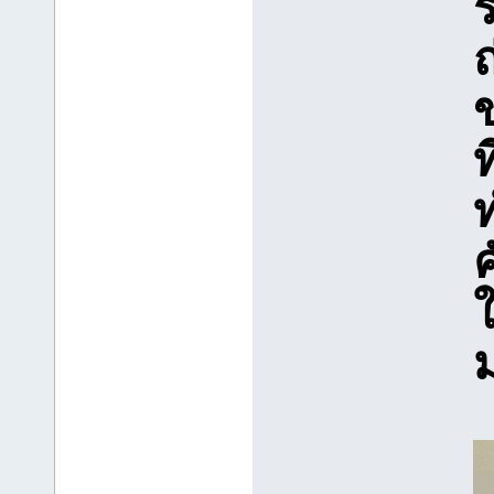
ร
ท
ค