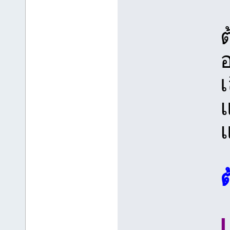
ต
อ
เ
แ
L