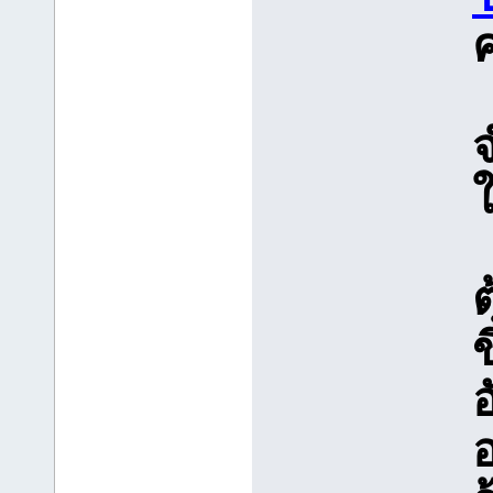
ใ
ข
อ
อ