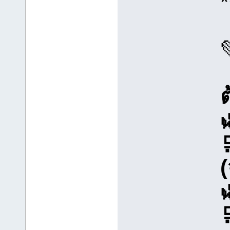
*
ต
(