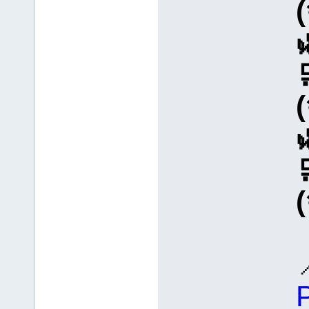
(
(
(