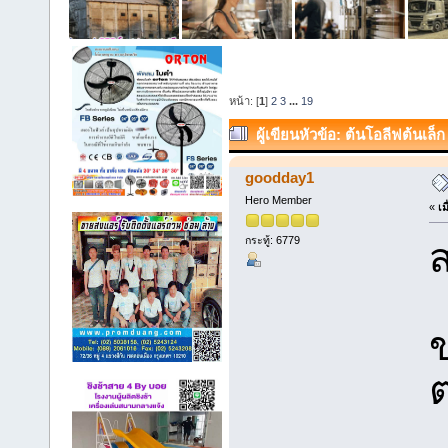
หน้า: [
1
]
2
3
...
19
ผู้เขียน
หัวข้อ: ต้นโอลีฟต้นเล
goodday1
Hero Member
«
เม
กระทู้: 6779
ส