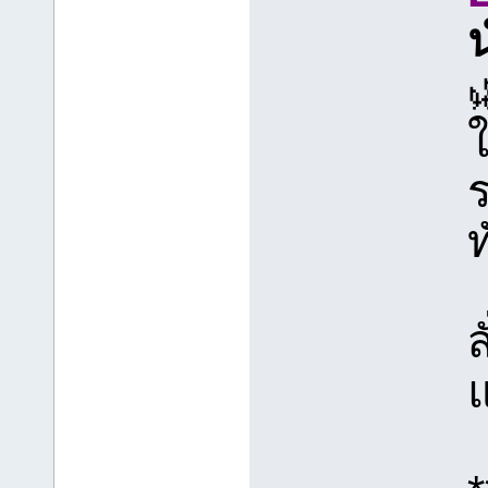

ร
ท
ส
แ