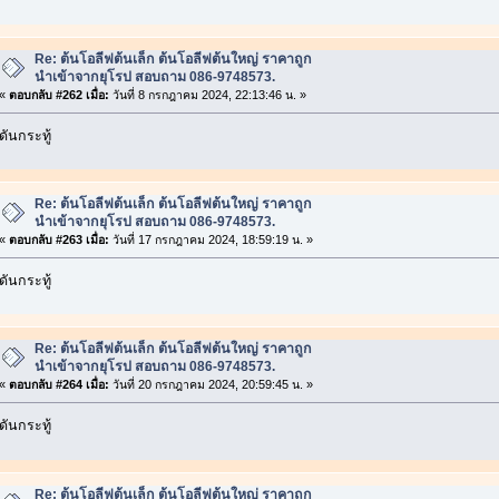
Re: ต้นโอลีฟต้นเล็ก ต้นโอลีฟต้นใหญ่ ราคาถูก
นำเข้าจากยุโรป สอบถาม 086-9748573.
«
ตอบกลับ #262 เมื่อ:
วันที่ 8 กรกฎาคม 2024, 22:13:46 น. »
ดันกระทู้
Re: ต้นโอลีฟต้นเล็ก ต้นโอลีฟต้นใหญ่ ราคาถูก
นำเข้าจากยุโรป สอบถาม 086-9748573.
«
ตอบกลับ #263 เมื่อ:
วันที่ 17 กรกฎาคม 2024, 18:59:19 น. »
ดันกระทู้
Re: ต้นโอลีฟต้นเล็ก ต้นโอลีฟต้นใหญ่ ราคาถูก
นำเข้าจากยุโรป สอบถาม 086-9748573.
«
ตอบกลับ #264 เมื่อ:
วันที่ 20 กรกฎาคม 2024, 20:59:45 น. »
ดันกระทู้
Re: ต้นโอลีฟต้นเล็ก ต้นโอลีฟต้นใหญ่ ราคาถูก