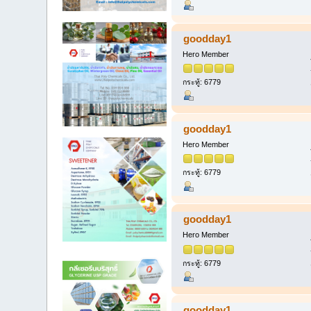
goodday1
Hero Member
กระทู้: 6779
goodday1
Hero Member
กระทู้: 6779
goodday1
Hero Member
กระทู้: 6779
goodday1