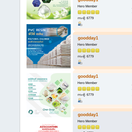
Hero Member
กระทู้: 6779
goodday1
Hero Member
กระทู้: 6779
goodday1
Hero Member
กระทู้: 6779
goodday1
Hero Member