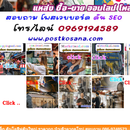
เล็ก ต้นโอลีฟต้นใหญ่ ราคาถูก นำเข้าจากยุโรป สอบถาม 086-9748573. (