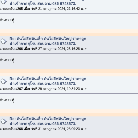
นำเข้าจากยุโรป สอบถาม 086-9748573.
«
ตอบกลับ #265 เมื่อ:
วันที่ 21 กรกฎาคม 2024, 21:16:42 น. »
ดันกระทู้
Re: ต้นโอลีฟต้นเล็ก ต้นโอลีฟต้นใหญ่ ราคาถูก
นำเข้าจากยุโรป สอบถาม 086-9748573.
«
ตอบกลับ #266 เมื่อ:
วันที่ 27 กรกฎาคม 2024, 23:16:28 น. »
ดันกระทู้
Re: ต้นโอลีฟต้นเล็ก ต้นโอลีฟต้นใหญ่ ราคาถูก
นำเข้าจากยุโรป สอบถาม 086-9748573.
«
ตอบกลับ #267 เมื่อ:
วันที่ 29 กรกฎาคม 2024, 19:34:23 น. »
ดันกระทู้
Re: ต้นโอลีฟต้นเล็ก ต้นโอลีฟต้นใหญ่ ราคาถูก
นำเข้าจากยุโรป สอบถาม 086-9748573.
«
ตอบกลับ #268 เมื่อ:
วันที่ 31 กรกฎาคม 2024, 23:09:23 น. »