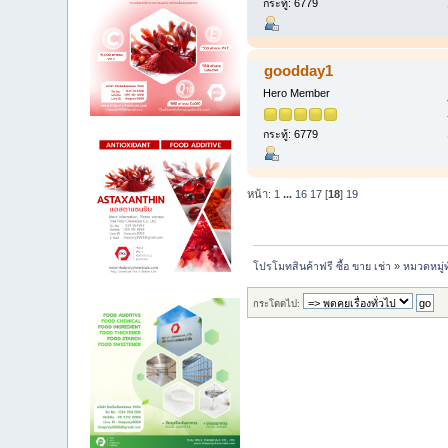
กระทู้: 6779
goodday1
Hero Member
กระทู้: 6779
หน้า:
1
...
16
17
[
18
]
19
โปรโมทสินค้าฟรี ซื้อ ขาย เช่า
»
หมวดหมู่ท
กระโดดไป: