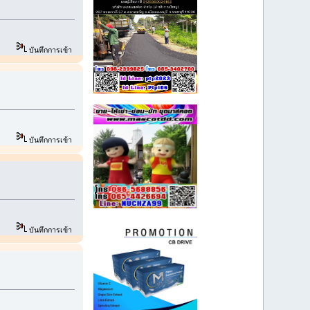
บันทึกการเข้า
บันทึกการเข้า
บันทึกการเข้า