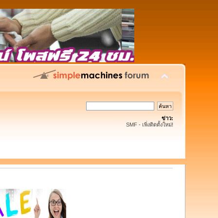
ข่าว:
SMF - เพิ่งติดตั้งใหม่!