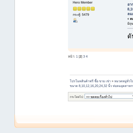
Hero Member
อา
8,1
ลม
กระทู้: 5479
«
ตอ
มิถ
ดั
หน้า:
1
[
2
]
3
4
โปรโมทสินค้าฟรี ซื้อ ขาย เช่า
»
หมวดหมู่ทั่วไ
ขนาด 8,10,12,16,20,24,32 นิ้ว ท่อลมอุตสาหก
กระโดดไป: