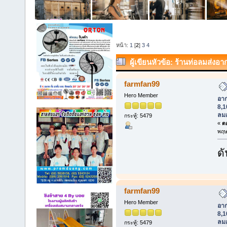
หน้า:
1
[
2
]
3
4
ผู้เขียน
หัวข้อ: ร้านท่อลมส่ง
8,10,12,16,20,24,32 นิ้ว ท่อลมอุต
farmfan99
Hero Member
อา
8,1
ลม
กระทู้: 5479
«
ตอ
พฤษ
ดั
farmfan99
Hero Member
อา
8,1
ลม
กระทู้: 5479