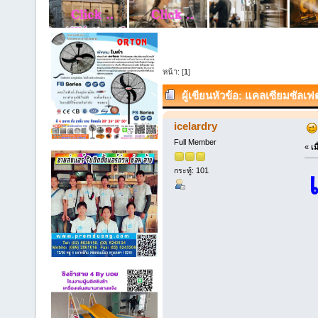
หน้า: [
1
]
ผู้เขียน
หัวข้อ: แคลเซียมซัลเ
icelardry
Full Member
«
เม
กระทู้: 101