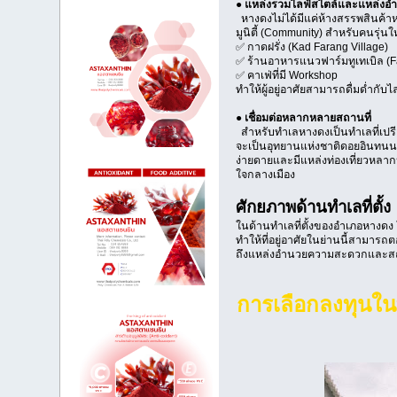
●
แหล่งรวมไลฟ์สไตล์และแหล่งอ
หางดงไม่ได้มีแค่ห้างสรรพสินค้าห
มูนิตี้ (Community) สำหรับคนรุ่นให
✅ กาดฝรั่ง (Kad Farang Village)
✅ ร้านอาหารแนวฟาร์มทูเทเบิล (Fa
✅ คาเฟ่ที่มี Workshop
ทำให้ผู้อยู่อาศัยสามารถดื่มด่ำกั
●
เชื่อมต่อหลากหลายสถานที่
สำหรับทำเลหางดงเป็นทำเลที่เปรียบเ
จะเป็นอุทยานแห่งชาติดอยอินทนนท์
ง่ายดายและมีแหล่งท่องเที่ยวหลาก
ใจกลางเมือง
ศักยภาพด้านทำเลที่ตั้ง
ในด้านทำเลที่ตั้งของอำเภอหางดง โ
ทำให้ที่อยู่อาศัยในย่านนี้สามารถต
ถึงแหล่งอำนวยความสะดวกและสถานท
การเลือกลงทุนใน