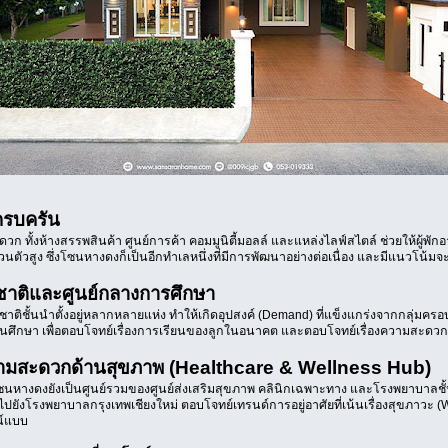
ครบครัน
ทั้งห้างสรรพสินค้า ศูนย์การค้า คอมมูนิตี้มอลล์ และแหล่งไลฟ์สไตล์ ช่วยให้ผู้พักอ
่วนตัวสูง ซึ่งโซนหางดงก็เป็นอีกทำเลหนึ่งที่มีการพัฒนาอย่างต่อเนื่อง และมีแนวโน
าติและศูนย์กลางการศึกษา
ิชั้นนำตั้งอยู่หลากหลายแห่ง ทำให้เกิดอุปสงค์ (Demand) ที่แข็งแกร่งจากกลุ่มครอบ
้สถานศึกษา เพื่อตอบโจทย์เรื่องการเรียนของลูกในอนาคต และตอบโจทย์เรื่องความสะดว
ความสะดวกด้านสุขภาพ (Healthcare & Wellness Hub)
งดงยังเป็นศูนย์รวมของศูนย์ส่งเสริมสุขภาพ คลินิกเฉพาะทาง และโรงพยาบาลชั้นนำท
ยังโรงพยาบาลกรุงเทพเชียงใหม่ ตอบโจทย์เทรนด์การอยู่อาศัยที่เน้นเรื่องสุขภาวะ (W
ณ์แบบ