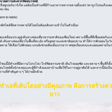
ำนวยความสะดวกที่ตอบโจทย์
รือซูเปอร์มาร์เก็ต แต่ยังเป็นทำเลที่มีร้านอาหารหลากหลายตั้งแต่ราคาถูกไปจนถึงแพง
ม่ เช่น
rm-to-table)
บไลฟ์สไตล์ที่หลากหลายได้โดยไม่ต้องเดินทางเข้าไปในตัวเมือง
สมือนประตูสู่เส้นทางท่องเที่ยวธรรมชาติของเชียงใหม่ เพราะมีพื้นที่ที่เชื่อมต่อกับแหล
 เส้นทางท่องเที่ยวในพื้นที่สะเมิง หรืออุทยานแห่งชาติออบขาน ทำให้การพักผ่อนใน
หลาย ให้เลือกไปพักผ่อน แถมยังช่วยเติมเต็มบรรยากาศสุดเงียบสงบและผ่อนคลายในการ
ซนนี้มีทำเลที่มีความโปร่งโล่ง ใกล้ชิดธรรมชาติ เห็นวิวดอยชัด และหลาย ๆ พื้นที่ก็ตั
อบโจทย์ทั้งนักลงทุนและผู้ที่กำลังมองหาบ้านเพื่อใช้ในการอยู่อาศัยได้ นอกจากนี้ยังเป็
ี่สำคัญต่าง ๆ ได้ง่ายอีกด้วย
ทำเลที่เติบโตอย่างมีคุณภาพ คือการสร้างคว
ยาว