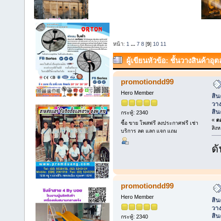
หน้า:
1
...
7
8
[
9
]
10
11
ผู้เขียน
หัวข้อ: ชั้นวางสินค้า
วางของหนัก วางสต็อกสินค้า (อ่าน 
promotiondd99
Hero Member
สิน
วาง
สิน
กระทู้: 2340
«
ตอ
ซื้อ ขาย โพสฟรี ลงประกาศฟรี เช่า
สิง
บริการ ลด แลก แจก แถม
ดั
promotiondd99
Hero Member
สิน
วาง
สิน
กระทู้: 2340