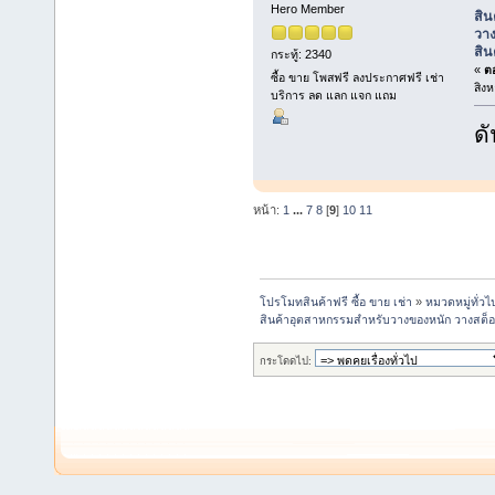
Hero Member
สิน
วาง
สิน
กระทู้: 2340
«
ตอ
ซื้อ ขาย โพสฟรี ลงประกาศฟรี เช่า
สิง
บริการ ลด แลก แจก แถม
ดั
หน้า:
1
...
7
8
[
9
]
10
11
โปรโมทสินค้าฟรี ซื้อ ขาย เช่า
»
หมวดหมู่ทั่วไ
สินค้าอุตสาหกรรมสำหรับวางของหนัก วางสต็อ
กระโดดไป: