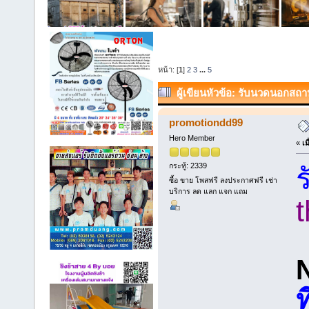
หน้า: [
1
]
2
3
...
5
ผู้เขียน
หัวข้อ: รับนวดนอกสถาน
promotiondd99
Hero Member
«
เม
กระทู้: 2339
ซื้อ ขาย โพสฟรี ลงประกาศฟรี เช่า
บริการ ลด แลก แจก แถม
ที