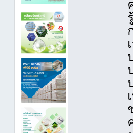
ร
เ
ป
ป
เ
ช
ค