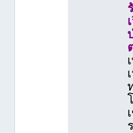
เ
ต
เ
เ
โ
เ