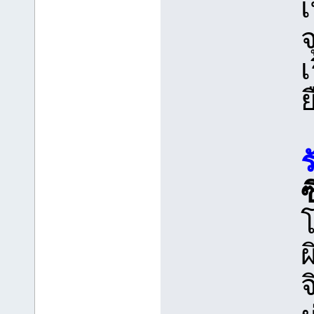
เ
ย
ซ
จ