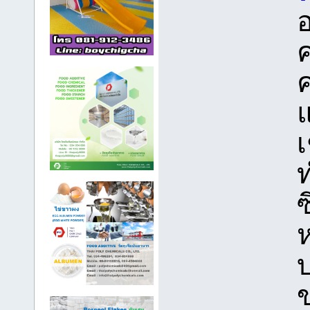
อ
แ
ห
ข