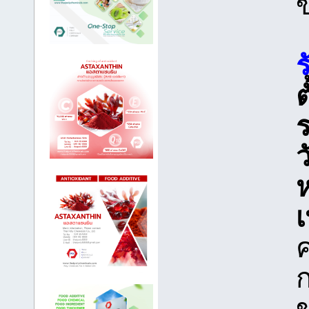
ต
ร
ว
เ
ก
ข