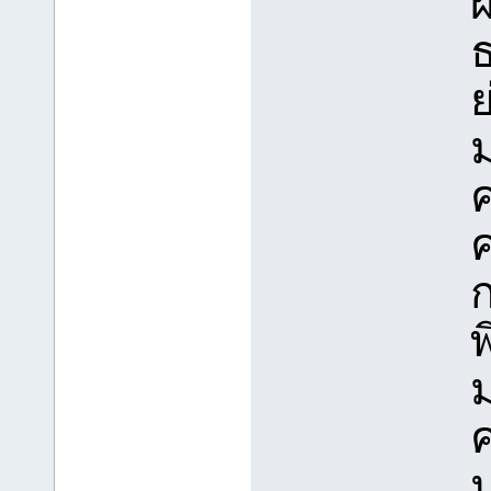
ผ
ย
ม
ม
ค
น