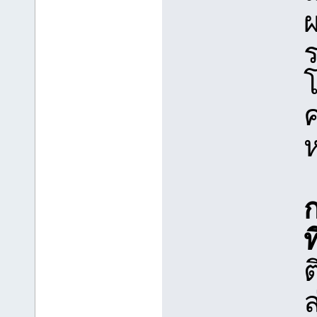
โ
ที
ต
ล