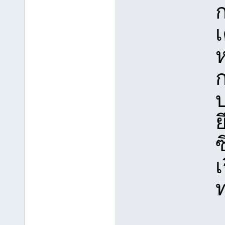
ก
ห
ก
บ
ย
เ