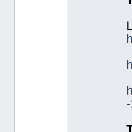
L
h
h