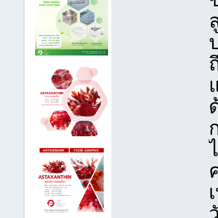
ล
ก
ค
ว