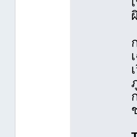
เ
ผ
เ
ภ
T