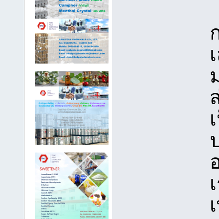
ม
เ
เ
เ