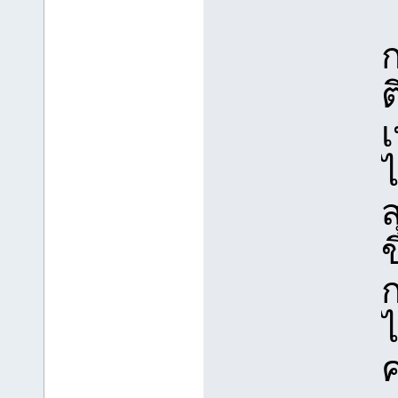
ต
ไ
ข
ก