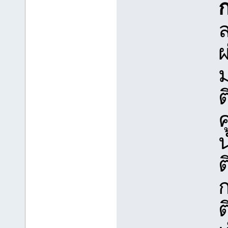
ผ
ต
ค
ต
ต