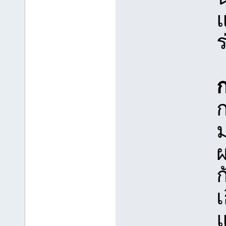
แ
ก
ผ
เ