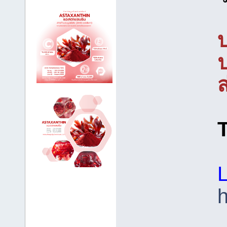
ป
ส
L
h