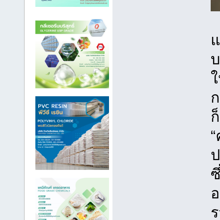
แ
บ
ใ
ก
ก
“
ป
ซ
อ
ร