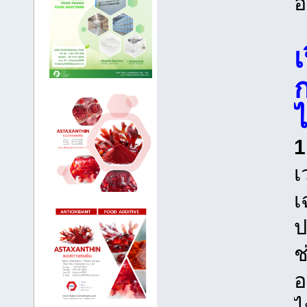
อ
ไ
1
เ
เ
ป
ช
อ
ไ