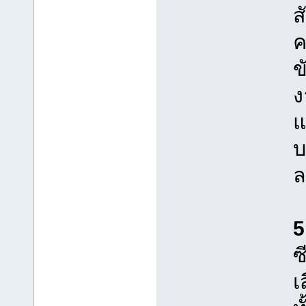
ส
ค
ข
ง
แ
บ
5
ซ
เ