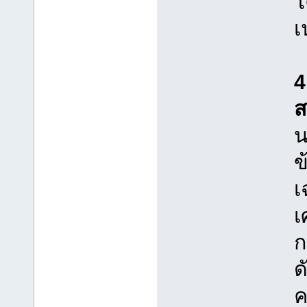
โ
เ
4
ส
น
ข
เ
เ
ก
ด
ค