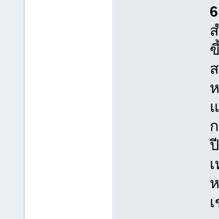
6
ส
ข
ส
ห
แ
ก
ป
เ
ห
เ