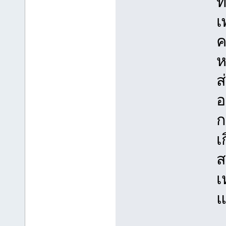
ท
เ
ค
ห
ส
อ
ก
เ
ส
เ
แ