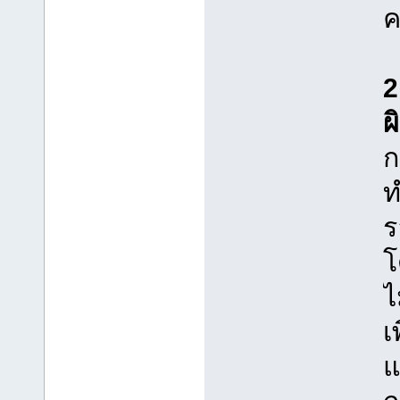
ค
2
ผ
ก
ท
ร
โ
ไ
เ
แ