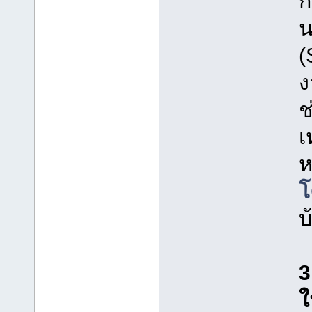
ก
น
(
ง
ช
เ
ห
โ
บ
3
ใ