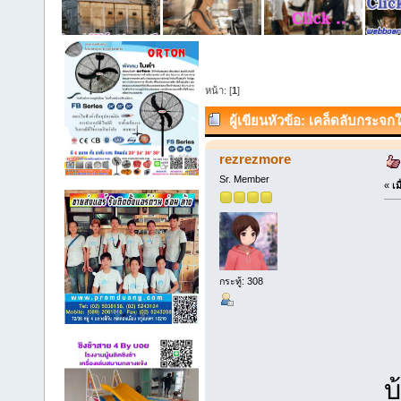
หน้า: [
1
]
ผู้เขียน
หัวข้อ: เคล็ดลับกระจก
rezrezmore
Sr. Member
«
เม
กระทู้: 308
บ