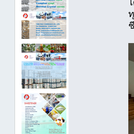
ไ
ท
ช