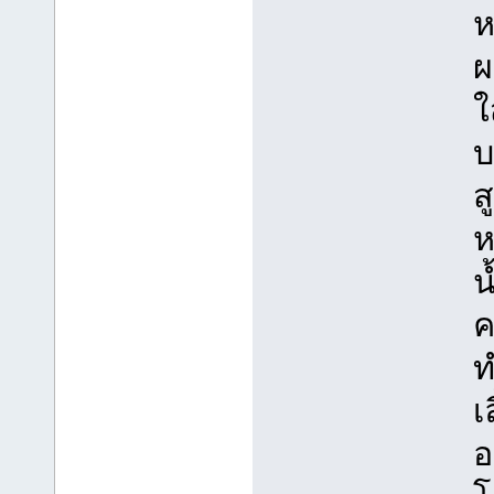
ห
ผ
ใ
บ
ส
ห
น
ค
ท
เ
อ