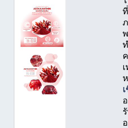
ท
ภ
พ
ท
ค
เ
ห
เ
อ
ร
อ