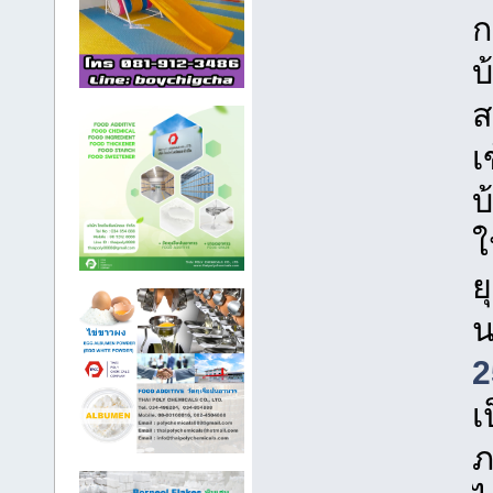
ก
บ
ส
เ
บ
ใ
ย
น
2
เ
ภ