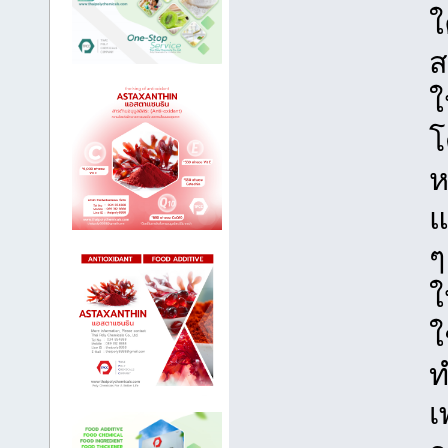
ใ
ส
ใ
โ
ห
แ
ๆ
ใ
ใ
ท
เ