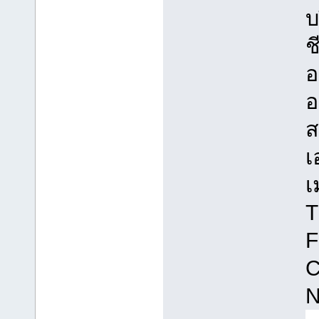
บ
ช
อ
อ
ส
เ
เ
T
F
C
N