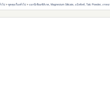
ั่วไป
»
พูดคุยเรื่องทั่วไป
»
แมกนีเซียมซิลิเกต, Magnesium Silicate, แป้งทัลค์, Talc Powder, เกรด