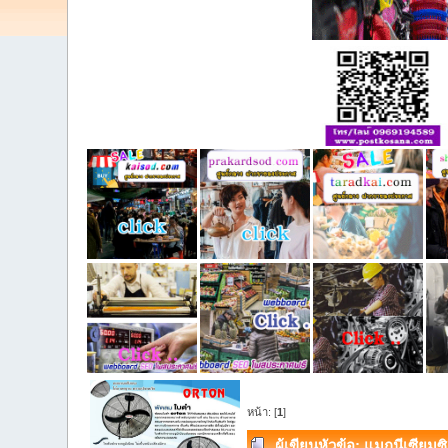
หน้า: [
1
]
ผู้เขียน
หัวข้อ: แมกนีเซียมซ