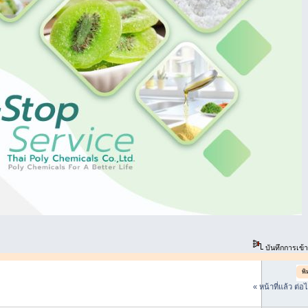
บันทึกการเข้
พิ
« หน้าที่แล้ว
ต่อ