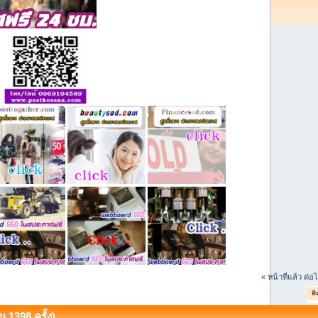
« หน้าที่แล้ว
ต่อ
พิ
 1398 ครั้ง)