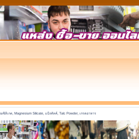
ยมซิลิเกต, Magnesium Silicate, แป้งทัลค์, Talc Powder, เกรดอาหาร