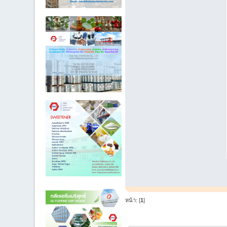
หน้า: [
1
]