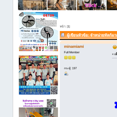
หน้า: [
1
]
ผู้เขียน
หัวข้อ: จำหน่ายทัลก์มา
minamiami
Full Member
«
เม
กระทู้: 197