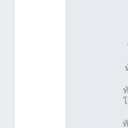
ท
โ
ท