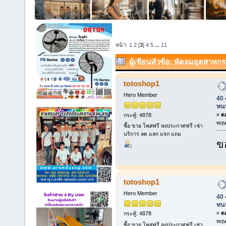
หน้า:
1
2
[
3
]
4
5
...
11
ผู้เขียน
หัวข้อ: พัดลมอุตสาหกรร
เสียงเงียบ ทนทาน (อ่าน 8414 ครั้ง
totoshop1
Hero Member
40 
ทน
«
ตอ
กระทู้: 4878
พฤษ
ซื้อ ขาย โพสฟรี ลงประกาศฟรี เช่า
บริการ ลด แลก แจก แถม
ข
totoshop1
Hero Member
40 
ทน
«
ตอ
กระทู้: 4878
พฤษ
ซื้อ ขาย โพสฟรี ลงประกาศฟรี เช่า