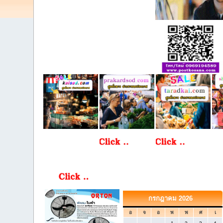
กรกฎาคม 2026
อ
จ
อ
พ
พ
ศ
เ