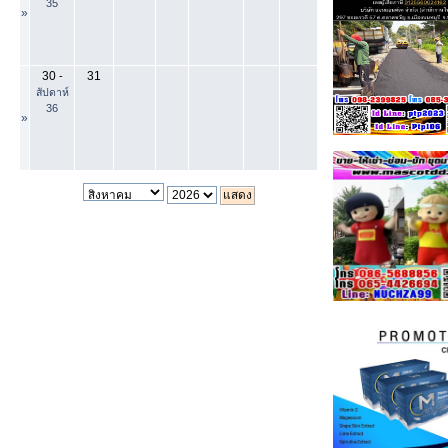
35
»
30
31
-
สัปดาห์
36
»