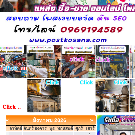
«
สิงหาคม 2026
»
อาทิตย์
จันทร์
อังคาร
พุธ
พฤหัสบดี
ศุกร์
เสาร์
1