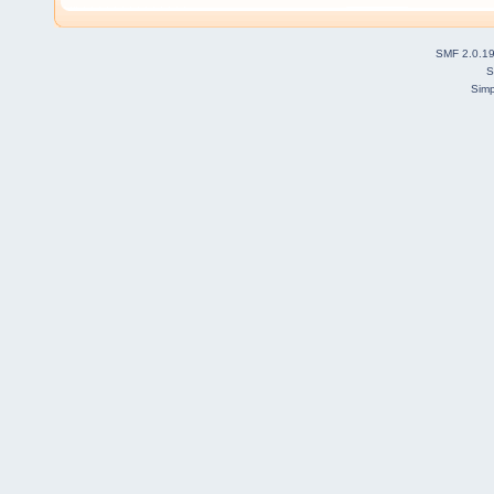
SMF 2.0.1
S
Simp