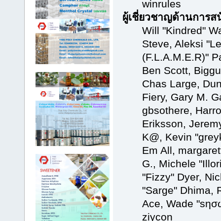
winrules
ผู้เชี่ยวชาญด้านการส
Will "Kindred" Wa
Steve, Aleksi "Le
(F.L.A.M.E.R)" Pa
Ben Scott, Biggu
Chas Large, Dun
Fiery, Gary M. 
gbsothere, Harr
Eriksson, Jeremy
K@, Kevin "greyk
Em All, margaret
G., Michele "Illor
"Fizzy" Dyer, Nic
"Sarge" Dhima, R
Ace, Wade "sησω
ziycon