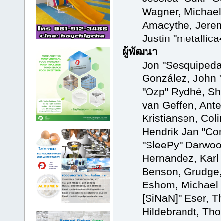
Wagner, Michae
Amacythe, Jere
Justin "metallic
ผู้พัฒนา
Jon "Sesquipedal
González, John 
"Ozp" Rydhé, Sh
van Geffen, Ante
Kristiansen, Col
Hendrik Jan "Co
"SleePy" Darwoo
Hernandez, Karl
Benson, Grudge,
Eshom, Michael "
[SiNaN]" Eser, T
Hildebrandt, Tho