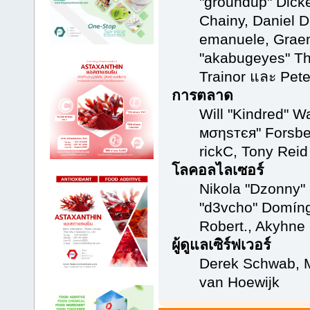
"groundup" Dicke
Chainy, Daniel Di
emanuele, Grae
"akabugeyes" Th
Trainor และ Pet
การตลาด
Will "Kindred" W
мσηѕтєя" Forsber
rickC, Tony Reid
โลคอลไลเซอร์
Nikola "Dzonny"
"d3vcho" Domíng
Robert., Akyhne
ผู้ดูแลเซิร์ฟเวอร์
Derek Schwab, M
van Hoewijk