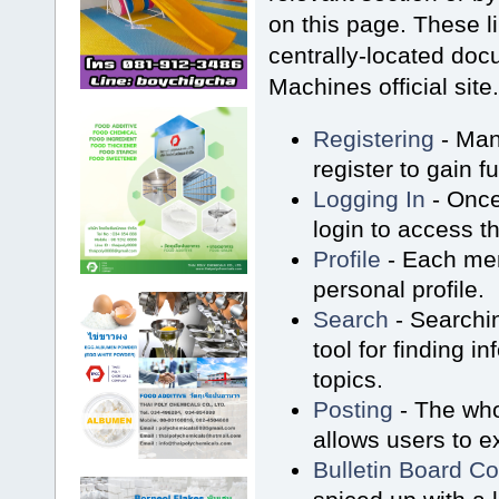
on this page. These l
centrally-located do
Machines official site
Registering
- Man
register to gain f
Logging In
- Once
login to access t
Profile
- Each me
personal profile.
Search
- Searchin
tool for finding i
topics.
Posting
- The who
allows users to 
Bulletin Board C