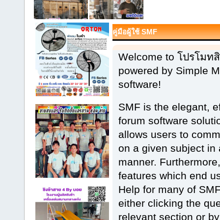
คู่มือผู้ใช้ SMF
Welcome to โปรโมทสินค
powered by Simple 
software!
SMF is the elegant, e
forum software solution
allows users to commu
on a given subject in
manner. Furthermore,
features which end u
Help for many of SMF
either clicking the qu
relevant section or by