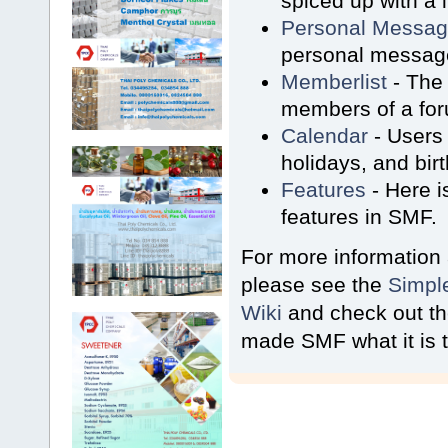
spiced up with a l
Personal Messa
personal message
Memberlist
- The 
members of a fo
Calendar
- Users 
holidays, and bir
Features
- Here i
features in SMF.
For more information
please see the
Simpl
Wiki
and check out t
made SMF what it is 