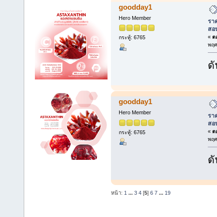
goodday1
Hero Member
ราค
สอ
«
ตอ
กระทู้: 6765
พฤศ
ดั
goodday1
Hero Member
ราค
สอ
«
ตอ
กระทู้: 6765
พฤศ
ดั
หน้า:
1
...
3
4
[
5
]
6
7
...
19