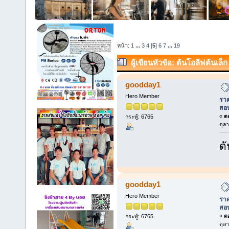
หน้า:
1
...
3
4
[
5
]
6
7
...
19
ผู้เขียน
หัวข้อ: ต้นโอลีฟต้นเล
สอบถาม 086-9748573. (อ่าน 78696
goodday1
Hero Member
ราค
สอ
«
ตอ
กระทู้: 6765
ตุล
ดั
goodday1
Hero Member
ราค
สอ
«
ตอ
กระทู้: 6765
ตุล