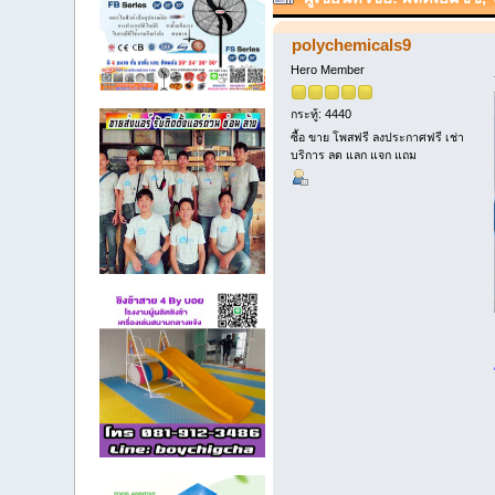
polychemicals9
Hero Member
กระทู้: 4440
ซื้อ ขาย โพสฟรี ลงประกาศฟรี เช่า
บริการ ลด แลก แจก แถม