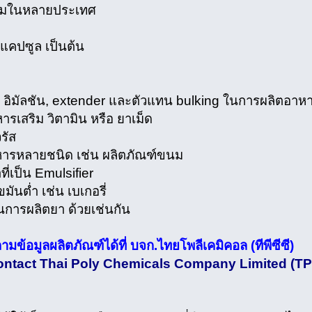
นิยมในหลายประเทศ
งแคปซูล เป็นต้น
น, อิมัลชัน, extender และตัวแทน bulking ในการผลิตอาห
ารเสริม วิตามิน หรือ ยาเม็ด
รัส
าหารหลายชนิด เช่น ผลิตภัณฑ์ขนม
ี่เป็น Emulsifier
นต่ำ เช่น เบเกอรี่
ในการผลิตยา ด้วยเช่นกัน
มข้อมูลผลิตภัณฑ์ได้ที่ บจก.ไทยโพลีเคมิคอล (ทีพีซีซี)
contact Thai Poly Chemicals Company Limited (T