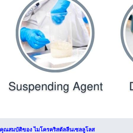
คุณสมบัติของ ไมโครคริสตัลลีนเซลลูโลส