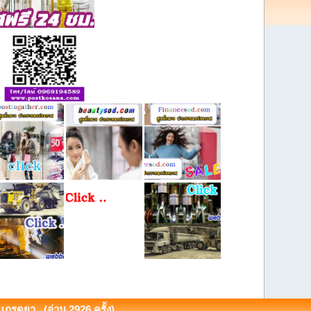
กรดยา. (อ่าน 2926 ครั้ง)