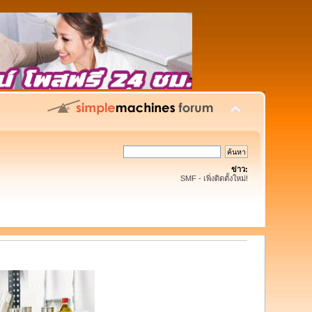
ข่าว:
SMF - เพิ่งติดตั้งใหม่!